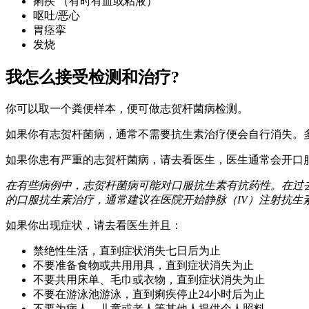
痢疾 （有时有血或粘液）
呕吐/恶心
胃痉挛
发烧
我怎么接受检测和治疗?
你可以取一个粪便样本，便可做志贺杆菌病检测。
如果你有志贺杆菌病，通常不需要抗生素治疗便会自行消失。
如果你患有严重的志贺杆菌病，请去看医生，医生通常会开口
在有些病例中，志贺杆菌病可能对口服抗生素有抗药性。在过
的口服抗生素治疗，通常建议在医院开始静脉（
IV）
注射抗生
如果你出现症状，请去看医生并且：
禁绝性生活，直到症状消失七日后为止
不要准备食物或共用用具，直到症状消失为止
不要共用床单、毛巾或衣物，直到症状消失为止
不要在游泳池游泳，直到痢疾停止24小时后为止
不要为病人、儿童或老人等其他人提供个人照料