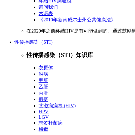
终结HIV病耻感
询问我们
术语表
《2010年新南威尔士州公共健康法》
在2020年之前终结HIV是有可能做到的。通过鼓
性传播感染（STI）
性传播感染（STI）知识库
衣原体
淋病
甲肝
乙肝
丙肝
疱疹
艾滋病病毒 (HIV)
HPV
LGV
志贺杆菌病
梅毒