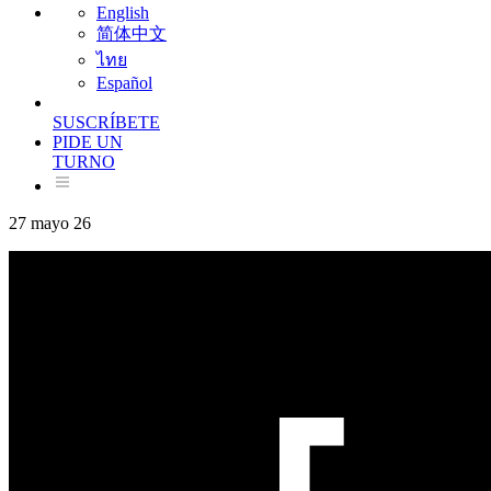
English
简体中文
ไทย
Español
SUSCRÍBETE
PIDE UN
TURNO
27 mayo 26