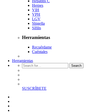
Hepatitis C
Herpes
VIH
VPH
LGV
Shigella
Sífilis
Herramientas
Recuérdame
Cuéntales
Herramientas
Search
SUSCRÍBETE