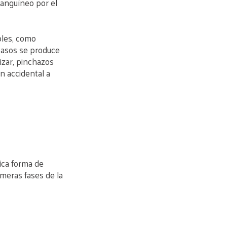
sanguíneo por el
bles, como
casos se produce
izar, pinchazos
n accidental a
ica forma de
imeras fases de la