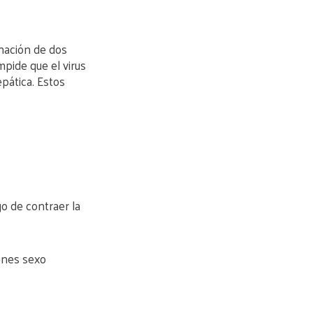
inación de dos
mpide que el virus
epática. Estos
go de contraer la
ienes sexo