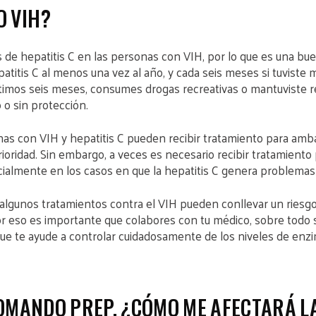
O VIH?
 de hepatitis C en las personas con VIH, por lo que es una bu
titis C al menos una vez al año, y cada seis meses si tuviste 
ltimos seis meses, consumes drogas recreativas o mantuviste r
 o sin protección.
as con VIH y hepatitis C pueden recibir tratamiento para amba
rioridad. Sin embargo, a veces es necesario recibir tratamient
cialmente en los casos en que la hepatitis C genera problemas
algunos tratamientos contra el VIH pueden conllevar un riesgo
or eso es importante que colabores con tu médico, sobre todo 
 que te ayude a controlar cuidadosamente de los niveles de enz
TOMANDO PREP, ¿CÓMO ME AFECTARÁ L