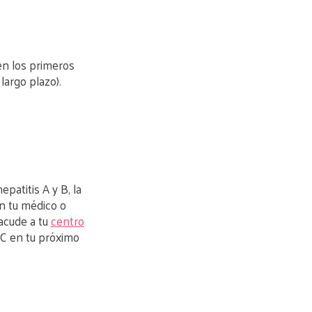
en los primeros
largo plazo).
patitis A y B, la
n tu médico o
 acude a tu
centro
 C en tu próximo