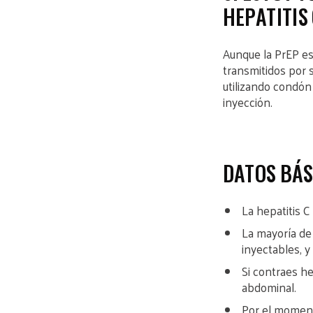
HEPATITIS
Aunque la PrEP e
transmitidos por s
utilizando condón
inyección.
DATOS BÁS
La hepatitis 
La mayoría de
inyectables, y
Si contraes he
abdominal.
Por el momento