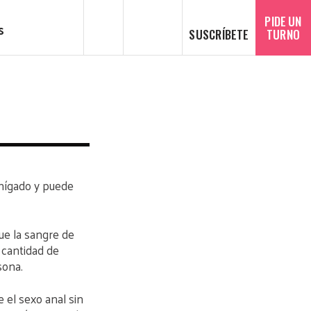
SEARCH
Español
PIDE UN
s
SUSCRÍBETE
TURNO
l hígado y puede
ue la sangre de
 cantidad de
sona.
 el sexo anal sin