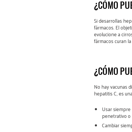
¿CÓMO PUE
Si desarrollas he
fármacos. El objet
evolucione a cirro
fármacos curan la
¿CÓMO PUE
No hay vacunas dis
hepatitis C, es un
Usar siempre c
penetrativo o 
Cambiar siemp