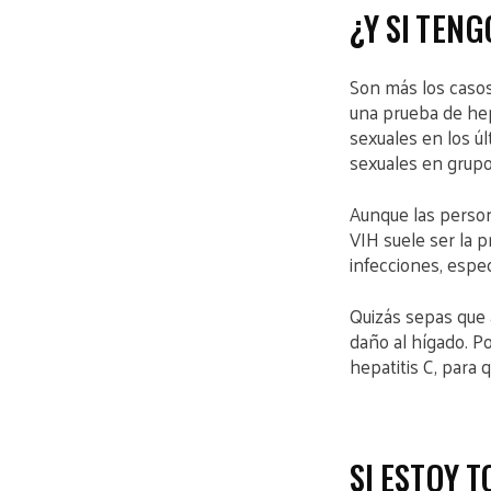
¿Y SI TENG
Son más los casos
una prueba de hepa
sexuales en los ú
sexuales en grupo
Aunque las person
VIH suele ser la p
infecciones, espe
Quizás sepas que 
daño al hígado. P
hepatitis C, para
SI ESTOY 