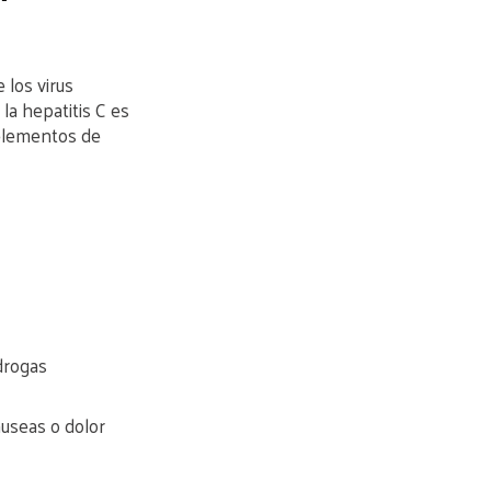
 los virus
la hepatitis C es
 elementos de
drogas
áuseas o dolor