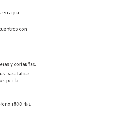
s en agua
ncuentros con
jeras y cortaúñas.
es para tatuar,
os por la
éfono 1800 451