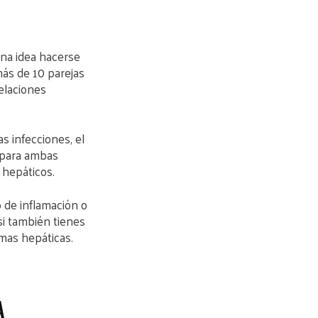
ena idea hacerse
más de 10 parejas
elaciones
s infecciones, el
o para ambas
 hepáticos.
 de inflamación o
si también tienes
imas hepáticas.
A