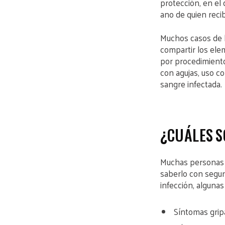
protección, en el 
ano de quien reci
Muchos casos de h
compartir los ele
por procedimientos
con agujas, uso co
sangre infectada.
¿CUÁLES S
Muchas personas c
saberlo con segur
infección, alguna
Síntomas gripa