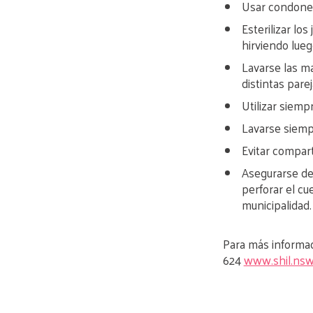
Usar condones
Esterilizar lo
hirviendo lueg
Lavarse las ma
distintas parej
Utilizar siemp
Lavarse siemp
Evitar compart
Asegurarse de 
perforar el cu
municipalidad.
Para más informac
624
www.shil.nsw