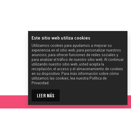
Este sitio web utiliza cookies
Utilizamos cookies para ayudarnos a mejorar su
experiencia en el sitio web, para personalizar nuestros
anuncios, para ofrecer funciones de redes sociales y
para analizar el tráfico de nuestro sitio web. Al continuar
utilizando nuestro sitio web, usted acepta la
recopilación, el acceso y el almacenamiento de cookies
en su dispositivo. Para más información sobre cómo
utilizamos las cookies, lea nuestra Política de
Privacidad.
LEER MÁS
ACCEDE A LAS HERRAMIENTAS