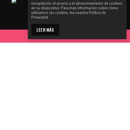
recopilación, el acceso y el almacenamiento de cookies
en su dispositivo. Para más información sobre cómo
utilizamos las cookies, lea nuestra Política de
Privacidad.
LEER MÁS
ACCEDE A LAS HERRAMIENTAS
Ending HIV reconoce a los Propietarios y Custodios
Tradicionales de las tierras y aguas en las que operamos en
toda Australia y recuerda a las personas que estamos en
tierras de los Aborígenes y de los Isleños del Estrecho de
Torres. Ending HIV también reconoce a los Ancianos y en
particular a los Pueblos Originarios e Isleños del Estrecho de
Torres que visitan este sitio web.
La campaña ENDING HIV se desarrolló con fondos de la principal
fuente de financiación de ACON, el NSW Ministry of Health, y con
fondos propios generados por actividades de recaudación. Este
trabajo no recibió financiación ni apoyo de ninguna empresa
farmacéutica.
Made by
Grade