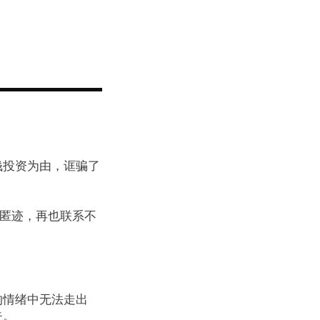
钱投资为由，诓骗了
声匿迹，再也联系不
的情绪中无法走出
失。