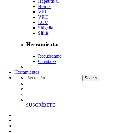
Hepatitis C
Herpes
VIH
VPH
LGV
Shigella
Sífilis
Herramientas
Recuérdame
Cuéntales
Herramientas
Search
SUSCRÍBETE