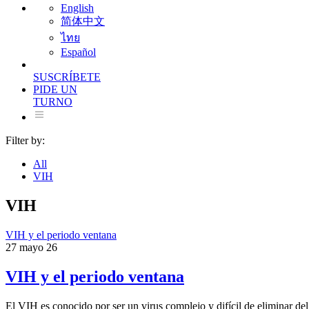
English
简体中文
ไทย
Español
SUSCRÍBETE
PIDE UN
TURNO
Filter by:
All
VIH
VIH
VIH y el periodo ventana
27 mayo 26
VIH y el periodo ventana
El VIH es conocido por ser un virus complejo y difícil de eliminar d