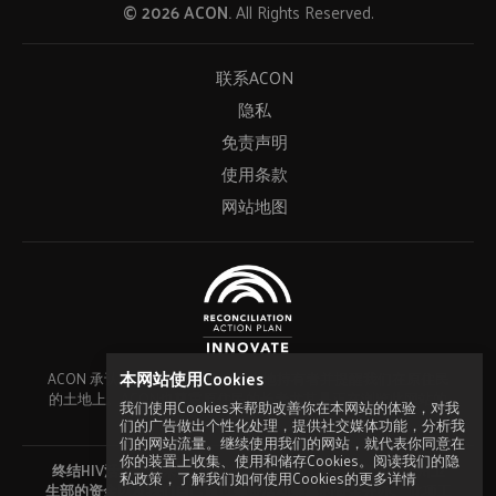
© 2026 ACON.
All Rights Reserved.
联系ACON
隐私
免责声明
使用条款
网站地图
本网站使用Cookies
ACON 承认新南威尔士州传统的土地持有者并提醒我们在原住民
的土地上。ACON也尊重原住民的长者尤其是正在浏览此网站的
我们使用Cookies来帮助改善你在本网站的体验，对我
长者。
们的广告做出个性化处理，提供社交媒体功能，分析我
们的网站流量。继续使用我们的网站，就代表你同意在
你的装置上收集、使用和储存Cookies。阅读我们的隐
终结HIV活动使用来自ACON的主要资助机构－新南威尔士州卫
私政策，了解我们如何使用Cookies的更多详情
生部的资金以及我们自己通过筹资活动筹集的资金开办。
此项工