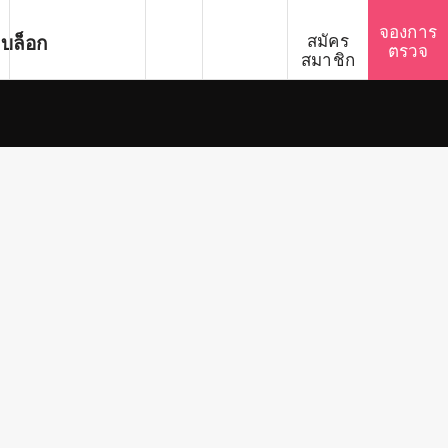
SEARCH
Español
จองการ
บล็อก
สมัคร
ตรวจ
สมาชิก