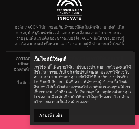
องค์กร ACON ให้การยอมรับเจ้าของที่ดินดั้งเดิมที่เรามาตั้งดำเนิน
การอยู่ทั่วรัฐนิวเซาท์เวลส์ และเราขอเตือนความจำประชาชนว่า
เราอยู่บนผืนแผ่นดินของชาวอะบอริจิน ACON ยังให้การยอมรับผู้
อาวุโสจากชนเผ่าทั้งหลาย และโดยเฉพาะผู้ที่เข้ามาชมเว็บไซต์นี้
การรณรงค์ยุติเชื้อ HIV ได้รับการพัฒนาโดยการใช้เงินทุนจากผู้
เว็บไซต์นี้ใช้คุกกี้
สนับสนุนหลักขององค์กร ACON กระทรวงสาธารณสุขแห่งรัฐ
เราใช้คุกกี้ เพื่อช่วยให้เราปรับปรุงประสบการณ์ของคุณให้
นิวเซาท์เวลส์ และเงินทุนของเราเองที่มาจากกิจกรรมการระดมทุน
ดีขึ้นในการชมเว็บไซต์ เพื่อปรับโฆษณาของเราให้ตรงกับ
ต่าง ๆ
ความชอบส่วนตัวของคุณ เพื่อให้ใช้ฟีเจอร์ต่าง ๆ สำหรับ
โซเชียลมีเดีย และเพื่อวิเคราะห์จำนวนผู้เข้าชมเว็บไซต์
ไม่มีการรับเงินทุนหรือการสนับสนุนจากบริษัทด้านเภสัชกรรม
ด้วยการใช้เว็บไซต์ของเราต่อไป เท่ากับคุณอนุญาตให้เรา
สำหรับงานนี้
เก็บรวบรวม เข้าถึง และเก็บรักษาคุกกี้จากอุปกรณ์ของคุณ
Made by
Grade
โปรดอ่านเพิ่มเติมเกี่ยวกับวิธีการใช้คุกกี้ของเรา โดยอ่าน
นโยบายความเป็นส่วนตัวของเรา
อ่านเพิ่มเติม
เข้าถึงชุดเครื่องมือของคุณ